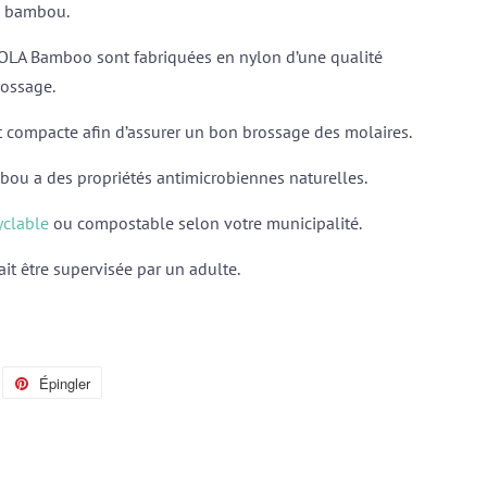
de bambou.
s OLA Bamboo sont fabriquées en nylon d’une qualité
rossage.
st compacte afin d’assurer un bon brossage des molaires.
bou a des propriétés antimicrobiennes naturelles.
yclable
ou compostable selon votre municipalité.
ait être supervisée par un adulte.
eeter
Épingler
Épingler
r
sur
itter
Pinterest