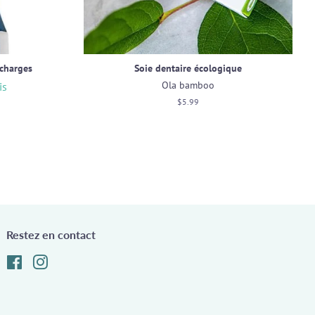
echarges
Soie dentaire écologique
Ola bamboo
is
Prix
$5.99
régulier
Restez en contact
Facebook
Instagram